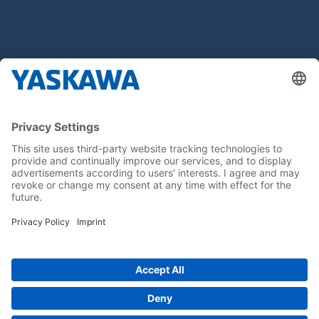
O nás
Yaskawa Europe Gmbh
Kontakt
Buďte s nami v obraze