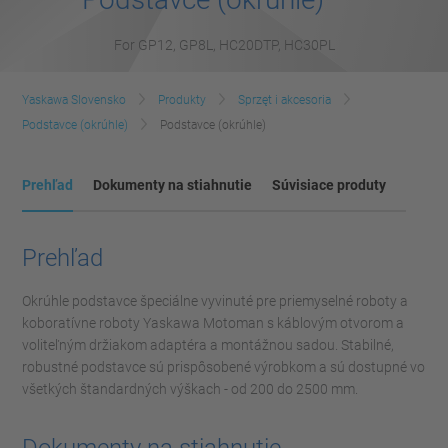
For GP12, GP8L, HC20DTP, HC30PL
Yaskawa Slovensko
Produkty
Sprzęt i akcesoria
Podstavce (okrúhle)
Podstavce (okrúhle)
Prehľad
Dokumenty na stiahnutie
Súvisiace produty
Prehľad
Okrúhle podstavce špeciálne vyvinuté pre priemyselné roboty a
koboratívne roboty Yaskawa Motoman s káblovým otvorom a
voliteľným držiakom adaptéra a montážnou sadou. Stabilné,
robustné podstavce sú prispôsobené výrobkom a sú dostupné vo
všetkých štandardných výškach - od 200 do 2500 mm.
Dokumenty na stiahnutie