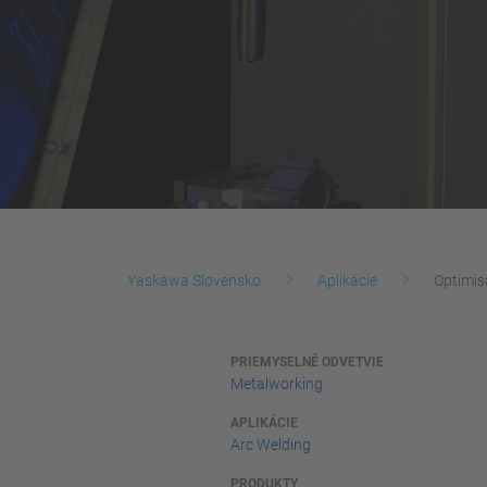
Yaskawa Slovensko
Aplikácie
Optimisa
PRIEMYSELNÉ ODVETVIE
Metalworking
APLIKÁCIE
Arc Welding
PRODUKTY