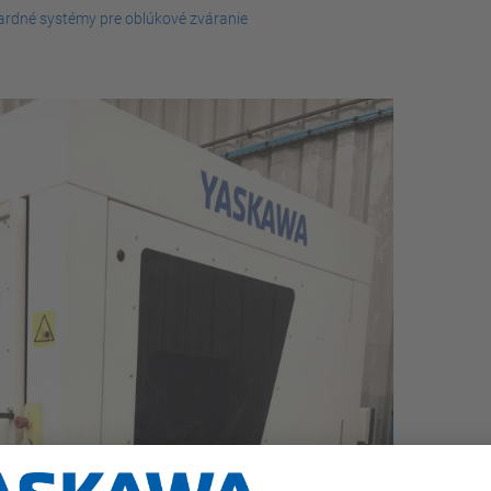
dné systémy pre oblúkové zváranie