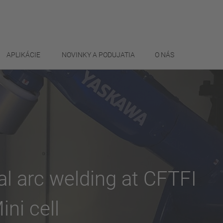
APLIKÁCIE
NOVINKY A PODUJATIA
O NÁS
al arc welding at CFTFI
ni cell